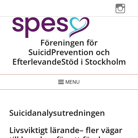
Instag
Spes Stockholm
Föreningen för
SuicidPrevention och
EfterlevandeStöd i Stockholm
MENU
Suicidanalysutredningen
Livsviktigt lärande– fler vägar