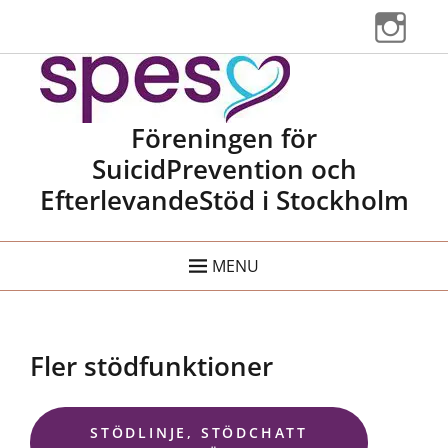
Instag
Spes Stockholm
Föreningen för
SuicidPrevention och
EfterlevandeStöd i Stockholm
MENU
Fler stödfunktioner
STÖDLINJE, STÖDCHATT