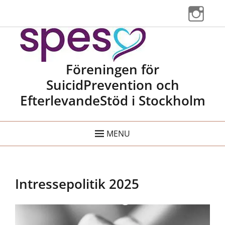
Instag
Spes Stockholm
Föreningen för
SuicidPrevention och
EfterlevandeStöd i Stockholm
MENU
Intressepolitik 2025